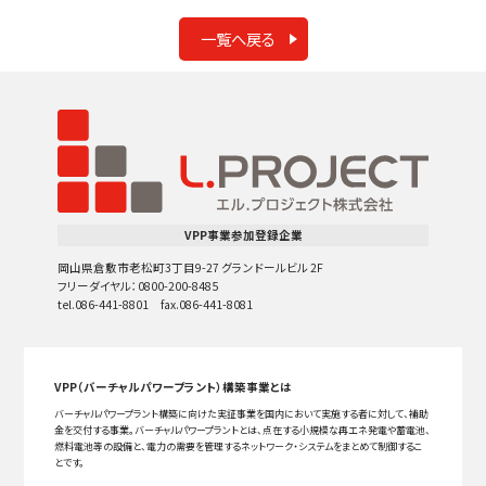
一覧へ戻る
VPP事業参加登録企業
岡山県倉敷市老松町3丁目9-27 グランドールビル 2F
フリーダイヤル：0800-200-8485
tel.086-441-8801 fax.086-441-8081
VPP（バーチャルパワープラント）構築事業とは
バーチャルパワープラント構築に向けた実証事業を国内において実施する者に対して、補助
金を交付する事業。バーチャルパワープラントとは、点在する小規模な再エネ発電や蓄電池、
燃料電池等の設備と、電力の需要を管理するネットワーク・システムをまとめて制御するこ
とです。