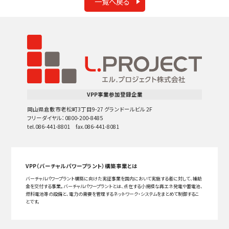
一覧へ戻る
VPP事業参加登録企業
岡山県倉敷市老松町3丁目9-27 グランドールビル 2F
フリーダイヤル：0800-200-8485
tel.086-441-8801 fax.086-441-8081
VPP（バーチャルパワープラント）構築事業とは
バーチャルパワープラント構築に向けた実証事業を国内において実施する者に対して、補助
金を交付する事業。バーチャルパワープラントとは、点在する小規模な再エネ発電や蓄電池、
燃料電池等の設備と、電力の需要を管理するネットワーク・システムをまとめて制御するこ
とです。