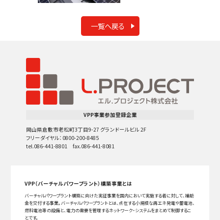
一覧へ戻る
VPP事業参加登録企業
岡山県倉敷市老松町3丁目9-27 グランドールビル 2F
フリーダイヤル：0800-200-8485
tel.086-441-8801 fax.086-441-8081
VPP（バーチャルパワープラント）構築事業とは
バーチャルパワープラント構築に向けた実証事業を国内において実施する者に対して、補助
金を交付する事業。バーチャルパワープラントとは、点在する小規模な再エネ発電や蓄電池、
燃料電池等の設備と、電力の需要を管理するネットワーク・システムをまとめて制御するこ
とです。