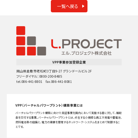
一覧へ戻る
VPP事業参加登録企業
岡山県倉敷市老松町3丁目9-27 グランドールビル 2F
フリーダイヤル：0800-200-8485
tel.086-441-8801 fax.086-441-8081
VPP（バーチャルパワープラント）構築事業とは
バーチャルパワープラント構築に向けた実証事業を国内において実施する者に対して、補助
金を交付する事業。バーチャルパワープラントとは、点在する小規模な再エネ発電や蓄電池、
燃料電池等の設備と、電力の需要を管理するネットワーク・システムをまとめて制御するこ
とです。