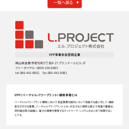
一覧へ戻る
VPP事業参加登録企業
岡山県倉敷市老松町3丁目9-27 グランドールビル 2F
フリーダイヤル：0800-200-8485
tel.086-441-8801 fax.086-441-8081
VPP（バーチャルパワープラント）構築事業とは
バーチャルパワープラント構築に向けた実証事業を国内において実施する者に対して、補助
金を交付する事業。バーチャルパワープラントとは、点在する小規模な再エネ発電や蓄電池、
燃料電池等の設備と、電力の需要を管理するネットワーク・システムをまとめて制御するこ
とです。