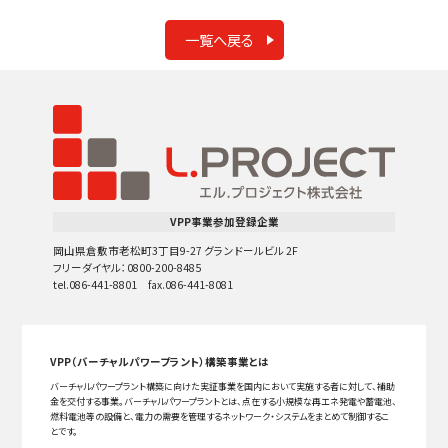
一覧へ戻る
VPP事業参加登録企業
岡山県倉敷市老松町3丁目9-27 グランドールビル 2F
フリーダイヤル：0800-200-8485
tel.086-441-8801 fax.086-441-8081
VPP（バーチャルパワープラント）構築事業とは
バーチャルパワープラント構築に向けた実証事業を国内において実施する者に対して、補助
金を交付する事業。バーチャルパワープラントとは、点在する小規模な再エネ発電や蓄電池、
燃料電池等の設備と、電力の需要を管理するネットワーク・システムをまとめて制御するこ
とです。