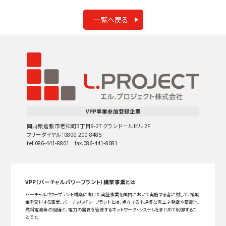
一覧へ戻る
VPP事業参加登録企業
岡山県倉敷市老松町3丁目9-27 グランドールビル 2F
フリーダイヤル：0800-200-8485
tel.086-441-8801 fax.086-441-8081
VPP（バーチャルパワープラント）構築事業とは
バーチャルパワープラント構築に向けた実証事業を国内において実施する者に対して、補助
金を交付する事業。バーチャルパワープラントとは、点在する小規模な再エネ発電や蓄電池、
燃料電池等の設備と、電力の需要を管理するネットワーク・システムをまとめて制御するこ
とです。