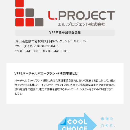
VPP事業参加登録企業
岡山県倉敷市老松町3丁目9-27 グランドールビル 2F
フリーダイヤル：0800-200-8485
tel.086-441-8801 fax.086-441-8081
VPP（バーチャルパワープラント）構築事業とは
バーチャルパワープラント構築に向けた実証事業を国内において実施する者に対して、補助
金を交付する事業。バーチャルパワープラントとは、点在する小規模な再エネ発電や蓄電池、
燃料電池等の設備と、電力の需要を管理するネットワーク・システムをまとめて制御するこ
とです。