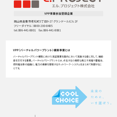
VPP事業参加登録企業
岡山県倉敷市老松町3丁目9-27 グランドールビル 2F
フリーダイヤル：0800-200-8485
tel.086-441-8801 fax.086-441-8081
VPP（バーチャルパワープラント）構築事業とは
バーチャルパワープラント構築に向けた実証事業を国内において実施する者に対して、補助
金を交付する事業。バーチャルパワープラントとは、点在する小規模な再エネ発電や蓄電池、
燃料電池等の設備と、電力の需要を管理するネットワーク・システムをまとめて制御するこ
とです。