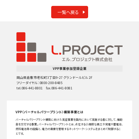
一覧へ戻る
VPP事業参加登録企業
岡山県倉敷市老松町3丁目9-27 グランドールビル 2F
フリーダイヤル：0800-200-8485
tel.086-441-8801 fax.086-441-8081
VPP（バーチャルパワープラント）構築事業とは
バーチャルパワープラント構築に向けた実証事業を国内において実施する者に対して、補助
金を交付する事業。バーチャルパワープラントとは、点在する小規模な再エネ発電や蓄電池、
燃料電池等の設備と、電力の需要を管理するネットワーク・システムをまとめて制御するこ
とです。