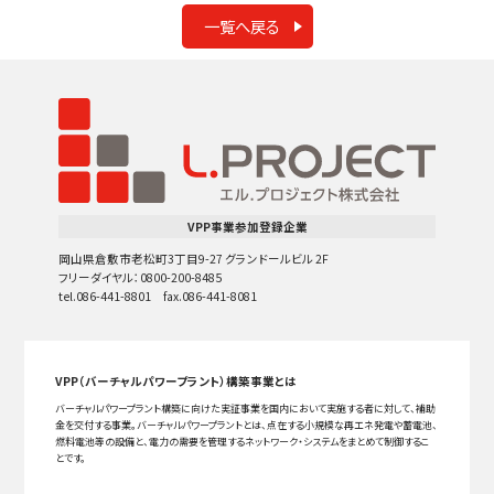
一覧へ戻る
VPP事業参加登録企業
岡山県倉敷市老松町3丁目9-27 グランドールビル 2F
フリーダイヤル：0800-200-8485
tel.086-441-8801 fax.086-441-8081
VPP（バーチャルパワープラント）構築事業とは
バーチャルパワープラント構築に向けた実証事業を国内において実施する者に対して、補助
金を交付する事業。バーチャルパワープラントとは、点在する小規模な再エネ発電や蓄電池、
燃料電池等の設備と、電力の需要を管理するネットワーク・システムをまとめて制御するこ
とです。