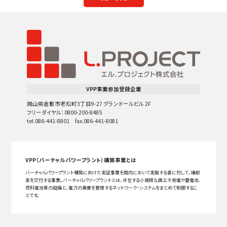
VPP事業参加登録企業
岡山県倉敷市老松町3丁目9-27 グランドールビル 2F
フリーダイヤル：0800-200-8485
tel.086-441-8801 fax.086-441-8081
VPP（バーチャルパワープラント）構築事業とは
バーチャルパワープラント構築に向けた実証事業を国内において実施する者に対して、補助
金を交付する事業。バーチャルパワープラントとは、点在する小規模な再エネ発電や蓄電池、
燃料電池等の設備と、電力の需要を管理するネットワーク・システムをまとめて制御するこ
とです。