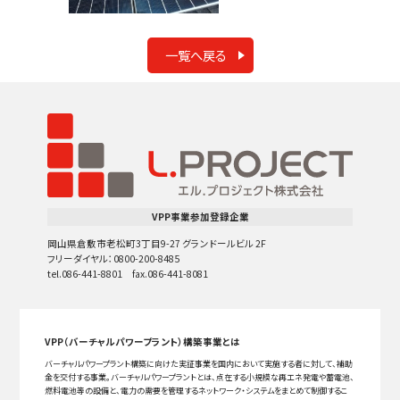
一覧へ戻る
VPP事業参加登録企業
岡山県倉敷市老松町3丁目9-27 グランドールビル 2F
フリーダイヤル：0800-200-8485
tel.086-441-8801 fax.086-441-8081
VPP（バーチャルパワープラント）構築事業とは
バーチャルパワープラント構築に向けた実証事業を国内において実施する者に対して、補助
金を交付する事業。バーチャルパワープラントとは、点在する小規模な再エネ発電や蓄電池、
燃料電池等の設備と、電力の需要を管理するネットワーク・システムをまとめて制御するこ