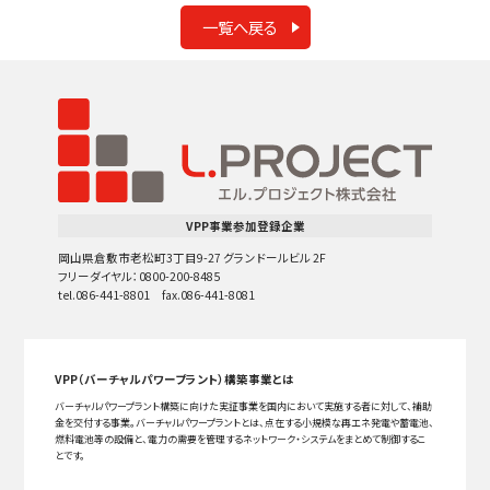
一覧へ戻る
VPP事業参加登録企業
岡山県倉敷市老松町3丁目9-27 グランドールビル 2F
フリーダイヤル：0800-200-8485
tel.086-441-8801 fax.086-441-8081
VPP（バーチャルパワープラント）構築事業とは
バーチャルパワープラント構築に向けた実証事業を国内において実施する者に対して、補助
金を交付する事業。バーチャルパワープラントとは、点在する小規模な再エネ発電や蓄電池、
燃料電池等の設備と、電力の需要を管理するネットワーク・システムをまとめて制御するこ
とです。