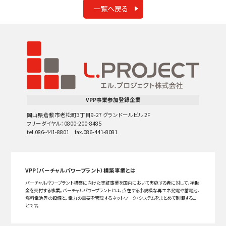
一覧へ戻る
VPP事業参加登録企業
岡山県倉敷市老松町3丁目9-27 グランドールビル 2F
フリーダイヤル：0800-200-8485
tel.086-441-8801 fax.086-441-8081
VPP（バーチャルパワープラント）構築事業とは
バーチャルパワープラント構築に向けた実証事業を国内において実施する者に対して、補助
金を交付する事業。バーチャルパワープラントとは、点在する小規模な再エネ発電や蓄電池、
燃料電池等の設備と、電力の需要を管理するネットワーク・システムをまとめて制御するこ
とです。