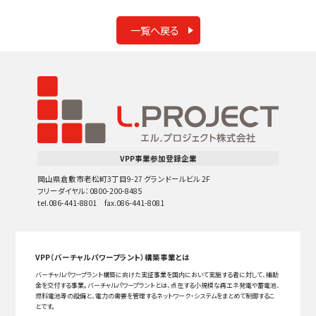
一覧へ戻る
VPP事業参加登録企業
岡山県倉敷市老松町3丁目9-27 グランドールビル 2F
フリーダイヤル：0800-200-8485
tel.086-441-8801 fax.086-441-8081
VPP（バーチャルパワープラント）構築事業とは
バーチャルパワープラント構築に向けた実証事業を国内において実施する者に対して、補助
金を交付する事業。バーチャルパワープラントとは、点在する小規模な再エネ発電や蓄電池、
燃料電池等の設備と、電力の需要を管理するネットワーク・システムをまとめて制御するこ
とです。