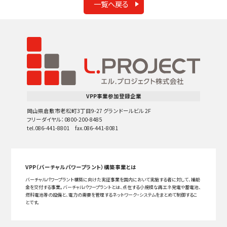
一覧へ戻る
VPP事業参加登録企業
岡山県倉敷市老松町3丁目9-27 グランドールビル 2F
フリーダイヤル：0800-200-8485
tel.086-441-8801 fax.086-441-8081
VPP（バーチャルパワープラント）構築事業とは
バーチャルパワープラント構築に向けた実証事業を国内において実施する者に対して、補助
金を交付する事業。バーチャルパワープラントとは、点在する小規模な再エネ発電や蓄電池、
燃料電池等の設備と、電力の需要を管理するネットワーク・システムをまとめて制御するこ
とです。