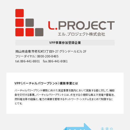
VPP事業参加登録企業
岡山県倉敷市老松町3丁目9-27 グランドールビル 2F
フリーダイヤル：0800-200-8485
tel.086-441-8801 fax.086-441-8081
VPP（バーチャルパワープラント）構築事業とは
バーチャルパワープラント構築に向けた実証事業を国内において実施する者に対して、補助
金を交付する事業。バーチャルパワープラントとは、点在する小規模な再エネ発電や蓄電池、
燃料電池等の設備と、電力の需要を管理するネットワーク・システムをまとめて制御するこ
とです。