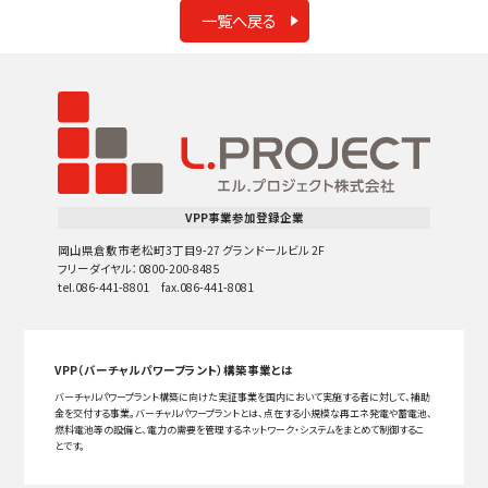
一覧へ戻る
VPP事業参加登録企業
岡山県倉敷市老松町3丁目9-27 グランドールビル 2F
フリーダイヤル：0800-200-8485
tel.086-441-8801 fax.086-441-8081
VPP（バーチャルパワープラント）構築事業とは
バーチャルパワープラント構築に向けた実証事業を国内において実施する者に対して、補助
金を交付する事業。バーチャルパワープラントとは、点在する小規模な再エネ発電や蓄電池、
燃料電池等の設備と、電力の需要を管理するネットワーク・システムをまとめて制御するこ
とです。