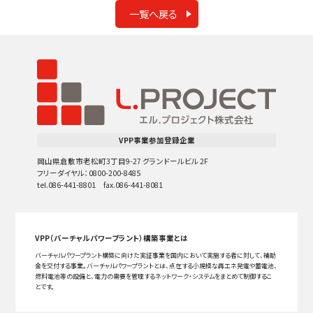
一覧へ戻る
VPP事業参加登録企業
岡山県倉敷市老松町3丁目9-27 グランドールビル 2F
フリーダイヤル：0800-200-8485
tel.086-441-8801 fax.086-441-8081
VPP（バーチャルパワープラント）構築事業とは
バーチャルパワープラント構築に向けた実証事業を国内において実施する者に対して、補助
金を交付する事業。バーチャルパワープラントとは、点在する小規模な再エネ発電や蓄電池、
燃料電池等の設備と、電力の需要を管理するネットワーク・システムをまとめて制御するこ
とです。