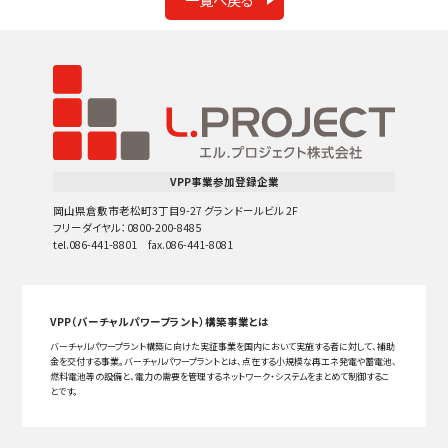
VPP事業参加登録企業
岡山県倉敷市老松町3丁目9-27 グランドールビル 2F
フリーダイヤル：0800-200-8485
tel.086-441-8801 fax.086-441-8081
VPP（バーチャルパワープラント）構築事業とは
バーチャルパワープラント構築に向けた実証事業を国内において実施する者に対して、補助
金を交付する事業。バーチャルパワープラントとは、点在する小規模な再エネ発電や蓄電池、
燃料電池等の設備と、電力の需要を管理するネットワーク・システムをまとめて制御するこ
とです。