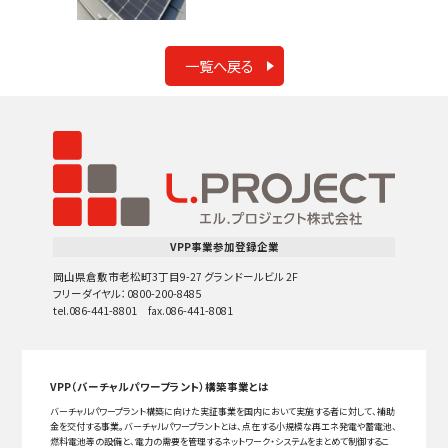
一覧へ戻る
VPP事業参加登録企業
岡山県倉敷市老松町3丁目9-27 グランドールビル 2F
フリーダイヤル：0800-200-8485
tel.086-441-8801 fax.086-441-8081
VPP（バーチャルパワープラント）構築事業とは
バーチャルパワープラント構築に向けた実証事業を国内において実施する者に対して、補助
金を交付する事業。バーチャルパワープラントとは、点在する小規模な再エネ発電や蓄電池、
燃料電池等の設備と、電力の需要を管理するネットワーク・システムをまとめて制御するこ