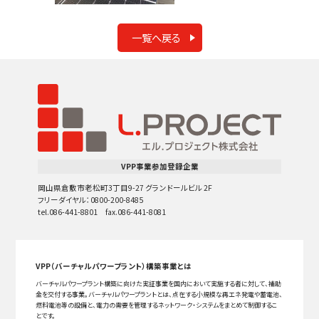
一覧へ戻る
VPP事業参加登録企業
岡山県倉敷市老松町3丁目9-27 グランドールビル 2F
フリーダイヤル：0800-200-8485
tel.086-441-8801 fax.086-441-8081
VPP（バーチャルパワープラント）構築事業とは
バーチャルパワープラント構築に向けた実証事業を国内において実施する者に対して、補助
金を交付する事業。バーチャルパワープラントとは、点在する小規模な再エネ発電や蓄電池、
燃料電池等の設備と、電力の需要を管理するネットワーク・システムをまとめて制御するこ
とです。