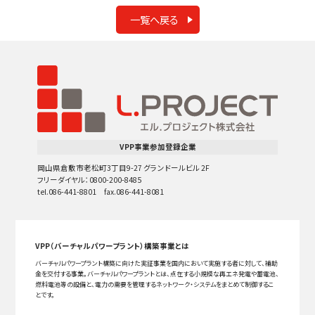
一覧へ戻る
VPP事業参加登録企業
岡山県倉敷市老松町3丁目9-27 グランドールビル 2F
フリーダイヤル：0800-200-8485
tel.086-441-8801 fax.086-441-8081
VPP（バーチャルパワープラント）構築事業とは
バーチャルパワープラント構築に向けた実証事業を国内において実施する者に対して、補助
金を交付する事業。バーチャルパワープラントとは、点在する小規模な再エネ発電や蓄電池、
燃料電池等の設備と、電力の需要を管理するネットワーク・システムをまとめて制御するこ
とです。