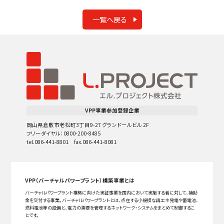
一覧へ戻る
VPP事業参加登録企業
岡山県倉敷市老松町3丁目9-27 グランドールビル 2F
フリーダイヤル：0800-200-8485
tel.086-441-8801 fax.086-441-8081
VPP（バーチャルパワープラント）構築事業とは
バーチャルパワープラント構築に向けた実証事業を国内において実施する者に対して、補助
金を交付する事業。バーチャルパワープラントとは、点在する小規模な再エネ発電や蓄電池、
燃料電池等の設備と、電力の需要を管理するネットワーク・システムをまとめて制御するこ
とです。