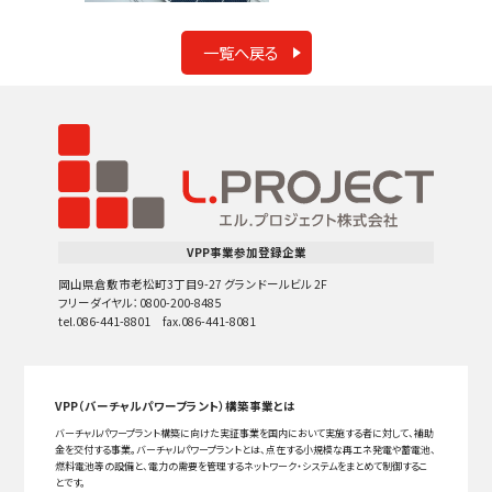
一覧へ戻る
VPP事業参加登録企業
岡山県倉敷市老松町3丁目9-27 グランドールビル 2F
フリーダイヤル：0800-200-8485
tel.086-441-8801 fax.086-441-8081
VPP（バーチャルパワープラント）構築事業とは
バーチャルパワープラント構築に向けた実証事業を国内において実施する者に対して、補助
金を交付する事業。バーチャルパワープラントとは、点在する小規模な再エネ発電や蓄電池、
燃料電池等の設備と、電力の需要を管理するネットワーク・システムをまとめて制御するこ
とです。