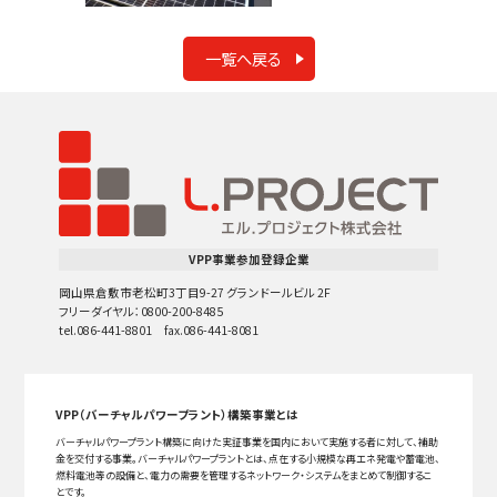
一覧へ戻る
VPP事業参加登録企業
岡山県倉敷市老松町3丁目9-27 グランドールビル 2F
フリーダイヤル：0800-200-8485
tel.086-441-8801 fax.086-441-8081
VPP（バーチャルパワープラント）構築事業とは
バーチャルパワープラント構築に向けた実証事業を国内において実施する者に対して、補助
金を交付する事業。バーチャルパワープラントとは、点在する小規模な再エネ発電や蓄電池、
燃料電池等の設備と、電力の需要を管理するネットワーク・システムをまとめて制御するこ
とです。