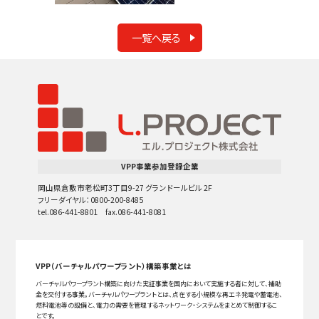
一覧へ戻る
VPP事業参加登録企業
岡山県倉敷市老松町3丁目9-27 グランドールビル 2F
フリーダイヤル：0800-200-8485
tel.086-441-8801 fax.086-441-8081
VPP（バーチャルパワープラント）構築事業とは
バーチャルパワープラント構築に向けた実証事業を国内において実施する者に対して、補助
金を交付する事業。バーチャルパワープラントとは、点在する小規模な再エネ発電や蓄電池、
燃料電池等の設備と、電力の需要を管理するネットワーク・システムをまとめて制御するこ
とです。