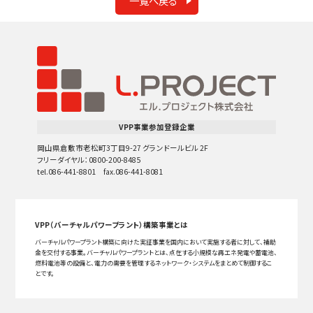
一覧へ戻る
VPP事業参加登録企業
岡山県倉敷市老松町3丁目9-27 グランドールビル 2F
フリーダイヤル：0800-200-8485
tel.086-441-8801 fax.086-441-8081
VPP（バーチャルパワープラント）構築事業とは
バーチャルパワープラント構築に向けた実証事業を国内において実施する者に対して、補助
金を交付する事業。バーチャルパワープラントとは、点在する小規模な再エネ発電や蓄電池、
燃料電池等の設備と、電力の需要を管理するネットワーク・システムをまとめて制御するこ
とです。