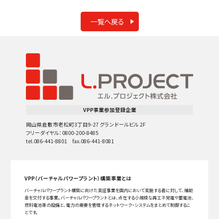
一覧へ戻る
VPP事業参加登録企業
岡山県倉敷市老松町3丁目9-27 グランドールビル 2F
フリーダイヤル：0800-200-8485
tel.086-441-8801 fax.086-441-8081
VPP（バーチャルパワープラント）構築事業とは
バーチャルパワープラント構築に向けた実証事業を国内において実施する者に対して、補助
金を交付する事業。バーチャルパワープラントとは、点在する小規模な再エネ発電や蓄電池、
燃料電池等の設備と、電力の需要を管理するネットワーク・システムをまとめて制御するこ
とです。