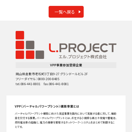
一覧へ戻る
VPP事業参加登録企業
岡山県倉敷市老松町3丁目9-27 グランドールビル 2F
フリーダイヤル：0800-200-8485
tel.086-441-8801 fax.086-441-8081
VPP（バーチャルパワープラント）構築事業とは
バーチャルパワープラント構築に向けた実証事業を国内において実施する者に対して、補助
金を交付する事業。バーチャルパワープラントとは、点在する小規模な再エネ発電や蓄電池、
燃料電池等の設備と、電力の需要を管理するネットワーク・システムをまとめて制御するこ
とです。