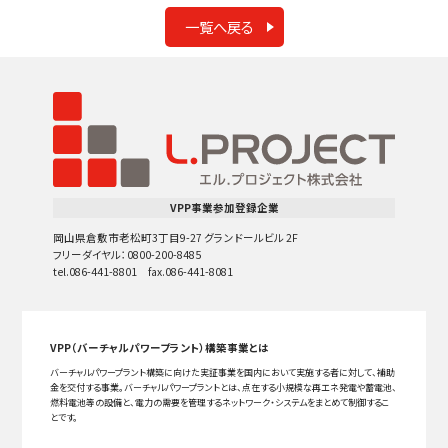
一覧へ戻る
VPP事業参加登録企業
岡山県倉敷市老松町3丁目9-27 グランドールビル 2F
フリーダイヤル：0800-200-8485
tel.086-441-8801 fax.086-441-8081
VPP（バーチャルパワープラント）構築事業とは
バーチャルパワープラント構築に向けた実証事業を国内において実施する者に対して、補助
金を交付する事業。バーチャルパワープラントとは、点在する小規模な再エネ発電や蓄電池、
燃料電池等の設備と、電力の需要を管理するネットワーク・システムをまとめて制御するこ
とです。