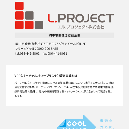
VPP事業参加登録企業
岡山県倉敷市老松町3丁目9-27 グランドールビル 2F
フリーダイヤル：0800-200-8485
tel.086-441-8801 fax.086-441-8081
VPP（バーチャルパワープラント）構築事業とは
バーチャルパワープラント構築に向けた実証事業を国内において実施する者に対して、補助
金を交付する事業。バーチャルパワープラントとは、点在する小規模な再エネ発電や蓄電池、
燃料電池等の設備と、電力の需要を管理するネットワーク・システムをまとめて制御するこ
とです。