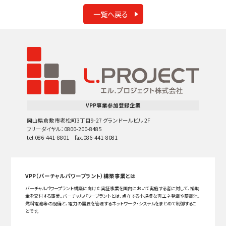
一覧へ戻る
VPP事業参加登録企業
岡山県倉敷市老松町3丁目9-27 グランドールビル 2F
フリーダイヤル：0800-200-8485
tel.086-441-8801 fax.086-441-8081
VPP（バーチャルパワープラント）構築事業とは
バーチャルパワープラント構築に向けた実証事業を国内において実施する者に対して、補助
金を交付する事業。バーチャルパワープラントとは、点在する小規模な再エネ発電や蓄電池、
燃料電池等の設備と、電力の需要を管理するネットワーク・システムをまとめて制御するこ
とです。