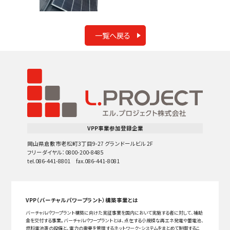
一覧へ戻る
VPP事業参加登録企業
岡山県倉敷市老松町3丁目9-27 グランドールビル 2F
フリーダイヤル：0800-200-8485
tel.086-441-8801 fax.086-441-8081
VPP（バーチャルパワープラント）構築事業とは
バーチャルパワープラント構築に向けた実証事業を国内において実施する者に対して、補助
金を交付する事業。バーチャルパワープラントとは、点在する小規模な再エネ発電や蓄電池、
燃料電池等の設備と、電力の需要を管理するネットワーク・システムをまとめて制御するこ