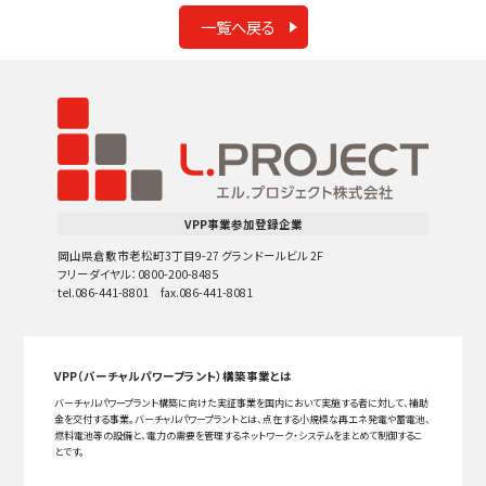
一覧へ戻る
VPP事業参加登録企業
岡山県倉敷市老松町3丁目9-27 グランドールビル 2F
フリーダイヤル：0800-200-8485
tel.086-441-8801 fax.086-441-8081
VPP（バーチャルパワープラント）構築事業とは
バーチャルパワープラント構築に向けた実証事業を国内において実施する者に対して、補助
金を交付する事業。バーチャルパワープラントとは、点在する小規模な再エネ発電や蓄電池、
燃料電池等の設備と、電力の需要を管理するネットワーク・システムをまとめて制御するこ
とです。