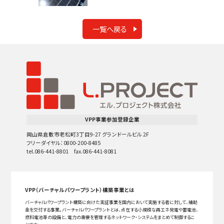
一覧へ戻る
VPP事業参加登録企業
岡山県倉敷市老松町3丁目9-27 グランドールビル 2F
フリーダイヤル：0800-200-8485
tel.086-441-8801 fax.086-441-8081
VPP（バーチャルパワープラント）構築事業とは
バーチャルパワープラント構築に向けた実証事業を国内において実施する者に対して、補助
金を交付する事業。バーチャルパワープラントとは、点在する小規模な再エネ発電や蓄電池、
燃料電池等の設備と、電力の需要を管理するネットワーク・システムをまとめて制御するこ