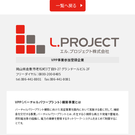
一覧へ戻る
VPP事業参加登録企業
岡山県倉敷市老松町3丁目9-27 グランドールビル 2F
フリーダイヤル：0800-200-8485
tel.086-441-8801 fax.086-441-8081
VPP（バーチャルパワープラント）構築事業とは
バーチャルパワープラント構築に向けた実証事業を国内において実施する者に対して、補助
金を交付する事業。バーチャルパワープラントとは、点在する小規模な再エネ発電や蓄電池、
燃料電池等の設備と、電力の需要を管理するネットワーク・システムをまとめて制御するこ
とです。