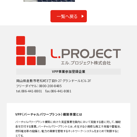
一覧へ戻る
VPP事業参加登録企業
岡山県倉敷市老松町3丁目9-27 グランドールビル 2F
フリーダイヤル：0800-200-8485
tel.086-441-8801 fax.086-441-8081
VPP（バーチャルパワープラント）構築事業とは
バーチャルパワープラント構築に向けた実証事業を国内において実施する者に対して、補助
金を交付する事業。バーチャルパワープラントとは、点在する小規模な再エネ発電や蓄電池、
燃料電池等の設備と、電力の需要を管理するネットワーク・システムをまとめて制御するこ
とです。