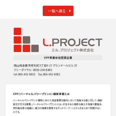
一覧へ戻る
VPP事業参加登録企業
岡山県倉敷市老松町3丁目9-27 グランドールビル 2F
フリーダイヤル：0800-200-8485
tel.086-441-8801 fax.086-441-8081
VPP（バーチャルパワープラント）構築事業とは
バーチャルパワープラント構築に向けた実証事業を国内において実施する者に対して、補助
金を交付する事業。バーチャルパワープラントとは、点在する小規模な再エネ発電や蓄電池、
燃料電池等の設備と、電力の需要を管理するネットワーク・システムをまとめて制御するこ
とです。