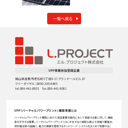
一覧へ戻る
VPP事業参加登録企業
岡山県倉敷市老松町3丁目9-27 グランドールビル 2F
フリーダイヤル：0800-200-8485
tel.086-441-8801 fax.086-441-8081
VPP（バーチャルパワープラント）構築事業とは
バーチャルパワープラント構築に向けた実証事業を国内において実施する者に対して、補助
金を交付する事業。バーチャルパワープラントとは、点在する小規模な再エネ発電や蓄電池、
燃料電池等の設備と、電力の需要を管理するネットワーク・システムをまとめて制御するこ