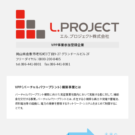
VPP事業参加登録企業
岡山県倉敷市老松町3丁目9-27 グランドールビル 2F
フリーダイヤル：0800-200-8485
tel.086-441-8801 fax.086-441-8081
VPP（バーチャルパワープラント）構築事業とは
バーチャルパワープラント構築に向けた実証事業を国内において実施する者に対して、補助
金を交付する事業。バーチャルパワープラントとは、点在する小規模な再エネ発電や蓄電池、
燃料電池等の設備と、電力の需要を管理するネットワーク・システムをまとめて制御するこ
とです。