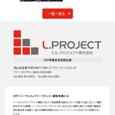
一覧へ戻る
VPP事業参加登録企業
岡山県倉敷市老松町3丁目9-27 グランドールビル 2F
フリーダイヤル：0800-200-8485
tel.086-441-8801 fax.086-441-8081
VPP（バーチャルパワープラント）構築事業とは
バーチャルパワープラント構築に向けた実証事業を国内において実施する者に対して、補助
金を交付する事業。バーチャルパワープラントとは、点在する小規模な再エネ発電や蓄電池、
燃料電池等の設備と、電力の需要を管理するネットワーク・システムをまとめて制御するこ
とです。