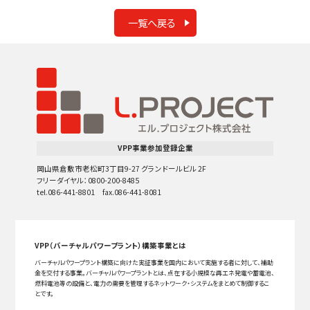
一覧へ戻る
VPP事業参加登録企業
岡山県倉敷市老松町3丁目9-27 グランドールビル 2F
フリーダイヤル：0800-200-8485
tel.086-441-8801 fax.086-441-8081
VPP（バーチャルパワープラント）構築事業とは
バーチャルパワープラント構築に向けた実証事業を国内において実施する者に対して、補助
金を交付する事業。バーチャルパワープラントとは、点在する小規模な再エネ発電や蓄電池、
燃料電池等の設備と、電力の需要を管理するネットワーク・システムをまとめて制御するこ
とです。