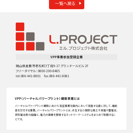
一覧へ戻る
VPP事業参加登録企業
岡山県倉敷市老松町3丁目9-27 グランドールビル 2F
フリーダイヤル：0800-200-8485
tel.086-441-8801 fax.086-441-8081
VPP（バーチャルパワープラント）構築事業とは
バーチャルパワープラント構築に向けた実証事業を国内において実施する者に対して、補助
金を交付する事業。バーチャルパワープラントとは、点在する小規模な再エネ発電や蓄電池、
燃料電池等の設備と、電力の需要を管理するネットワーク・システムをまとめて制御するこ
とです。