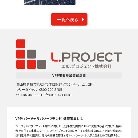
一覧へ戻る
VPP事業参加登録企業
岡山県倉敷市老松町3丁目9-27 グランドールビル 2F
フリーダイヤル：0800-200-8485
tel.086-441-8801 fax.086-441-8081
VPP（バーチャルパワープラント）構築事業とは
バーチャルパワープラント構築に向けた実証事業を国内において実施する者に対して、補助
金を交付する事業。バーチャルパワープラントとは、点在する小規模な再エネ発電や蓄電池、
燃料電池等の設備と、電力の需要を管理するネットワーク・システムをまとめて制御するこ