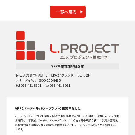
一覧へ戻る
VPP事業参加登録企業
岡山県倉敷市老松町3丁目9-27 グランドールビル 2F
フリーダイヤル：0800-200-8485
tel.086-441-8801 fax.086-441-8081
VPP（バーチャルパワープラント）構築事業とは
バーチャルパワープラント構築に向けた実証事業を国内において実施する者に対して、補助
金を交付する事業。バーチャルパワープラントとは、点在する小規模な再エネ発電や蓄電池、
燃料電池等の設備と、電力の需要を管理するネットワーク・システムをまとめて制御するこ
とです。