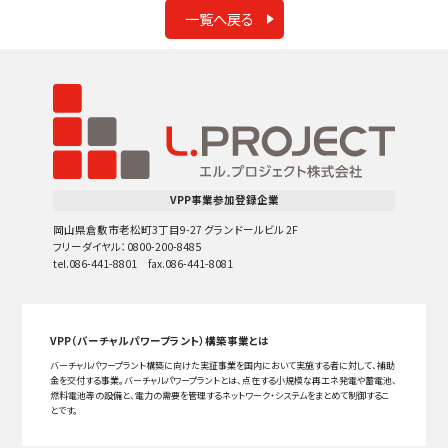
一覧へ戻る
VPP事業参加登録企業
岡山県倉敷市老松町3丁目9-27 グランドールビル 2F
フリーダイヤル：0800-200-8485
tel.086-441-8801 fax.086-441-8081
VPP（バーチャルパワープラント）構築事業とは
バーチャルパワープラント構築に向けた実証事業を国内において実施する者に対して、補助
金を交付する事業。バーチャルパワープラントとは、点在する小規模な再エネ発電や蓄電池、
燃料電池等の設備と、電力の需要を管理するネットワーク・システムをまとめて制御するこ
とです。