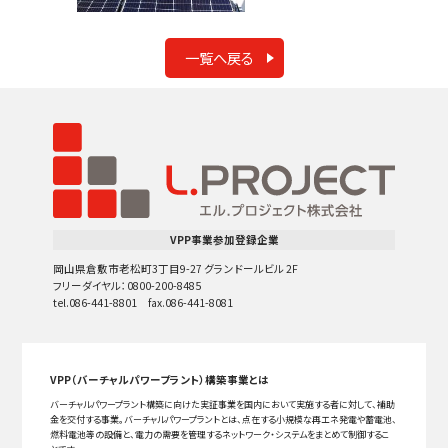
一覧へ戻る
VPP事業参加登録企業
岡山県倉敷市老松町3丁目9-27 グランドールビル 2F
フリーダイヤル：0800-200-8485
tel.086-441-8801 fax.086-441-8081
VPP（バーチャルパワープラント）構築事業とは
バーチャルパワープラント構築に向けた実証事業を国内において実施する者に対して、補助
金を交付する事業。バーチャルパワープラントとは、点在する小規模な再エネ発電や蓄電池、
燃料電池等の設備と、電力の需要を管理するネットワーク・システムをまとめて制御するこ