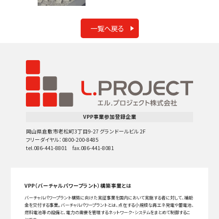
一覧へ戻る
VPP事業参加登録企業
岡山県倉敷市老松町3丁目9-27 グランドールビル 2F
フリーダイヤル：0800-200-8485
tel.086-441-8801 fax.086-441-8081
VPP（バーチャルパワープラント）構築事業とは
バーチャルパワープラント構築に向けた実証事業を国内において実施する者に対して、補助
金を交付する事業。バーチャルパワープラントとは、点在する小規模な再エネ発電や蓄電池、
燃料電池等の設備と、電力の需要を管理するネットワーク・システムをまとめて制御するこ